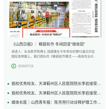
学习之声
本科生教学
科研成果
党建工作动态
研究生
继续教育
学术期刊
党员活动
留学生
中心实验室
其它科研平台
《山西日报》：粮菇轮作 冬闲田变“增收田”
学工部
校团委
讲述人：长治医学院博士 段国锋在今年举办的第51届日内瓦
国际发明展上，我们团队的《粮菇轮作模式——高效农业价值
金色年华思政网
重构方案》获国际发明金奖。这份殊荣是我们扎根山区田间地
心理健康与咨询
头，针对传统农业生产痛点反复试验、摸索打磨出的实用型农
2026/07/16
业科研成果。受气候条件制约，我省除运城、临汾、晋城等市
外，大部分区域一年仅适宜种植一季粮食作物。秋收结束后，
大片良田闲置，农户随之进入农闲时段，成为制约乡村群众增
我校优秀校友、天津蓟州区人民医院院长李岩接受央视采访（二）
收的短板。作为一名从农村走出来的农业科研工作者，...
我校优秀校友、天津蓟州区人民医院院长李岩接受央视采访（一）
媒体长医｜山西青年报：陈芳用行动诠释护理工作者的使命与担当