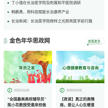
附属和平医院
丁小强在长治医学院及附属和平医院调研
附属和济医院
韩鹏勇，用科技赋能长治康养产业
附属淮海医院
长治新闻：长治医学院榜样之光照亮医学前行路
附属惠丰医院
附属清华医院
金色
年华思政网
查看更多
2025/11/20
2025/03/26
“全国最美高校辅导员”
【夜读】真正的高情
陈小花教授受邀来校做
商，是让人心生暖意