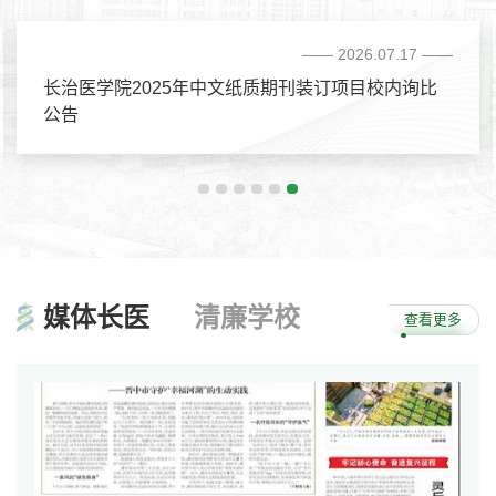
学习宣传贯彻党的
校徽
长医宣传片
—— 2026.07.17 ——
二十大精神专题网
章程
站
长治医学院2025年中文纸质期刊装订项目校内询比
深入学习贯彻党的
公告
二十届三中全会精
神
深入学习贯彻党的
二十届四中全会精
神
树立和践行正确政
绩观学习教育
媒体
长医
清廉
学校
查看更多
学习贯彻习近平新
时代中国特色社会
主义思想主题教育