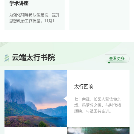
学术讲座
为强化辅导员队伍建设，提升
思想政治工作质量，11月13
日下午，学工部邀请“全国最
美高校辅导员”陈小花教授，
于第十四期“辅导员大讲堂”开
展“新时代高校辅导员素质能
力和育人水平的提升方法”专
云端
太行书院
题讲座，全校专兼职辅导员齐
查看更多
聚学习。陈小花以自己十八年
辅导员生涯为线索，从“新时
代高校辅导员的时代际遇，以
及当前高校思政工作的形势与
太行回响
挑战”切入，系统分享了丰富
的工作经验与深刻思考。她紧
密围绕习近平总书记关于教育
七十余载，长医人擎信仰之
的重要论述，...
炬、扬梦想之帆，与时代相
辉映、与祖国共奋进。