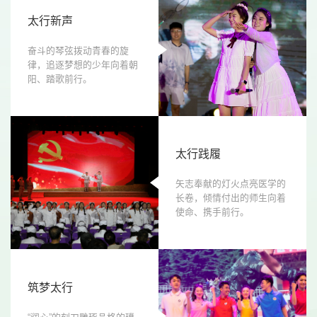
太行新声
奋斗的琴弦拨动青春的旋
律，追逐梦想的少年向着朝
阳、踏歌前行。
太行践履
矢志奉献的灯火点亮医学的
长卷，倾情付出的师生向着
使命、携手前行。
筑梦太行