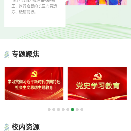
“润心”的刻刀雕琢品格的璞
玉，厚行启智的长医向着远
方、砥砺前行。
专题
聚焦
校内
资源