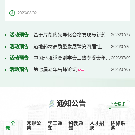
主讲人简介：姜勇，医学博士，二级教授，博士生导师，长江学
者，国家杰青，国务院特殊津贴专家。现任郑州大学学术副校长。
2026/08/02
中国病理生理学会常务理事、休克专业委员会副主任委员，中国研
究型医院学会常务理事、中国研究型医院学会危重医学专业委员会
名誉主任委员，Intensive Care Research(ICRS)主编、《中华危重
病急救医学》...
活动预告
｜
基于片段的先导化合物发现与新药转化研究
2026/07/27
活动预告
｜
道地药材高质量发展暨第四届“上党药苑”学术交流会
2026/07/25
活动预告
｜
中国环境诱变剂学会三致专委会年会暨太行健康产业发展论坛
2026/07/09
活动预告
｜
第七届老年高峰论坛
2026/07/07
新闻动态
学院简介
院系动态
历史沿革
通知
公告
查看更多
媒体长医
现任领导
清廉学校
历任领导
全
常规公
学工通
科教通
人才招
招标采
金色年华思政网
领导关怀
校歌
部
告
知
知
聘
购
党史学习教育
校训
校风