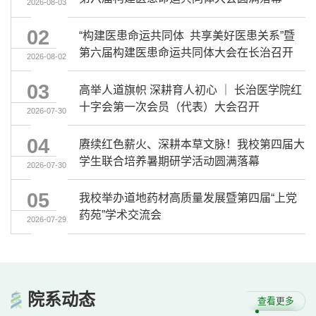
2026-08-03
8月2日，为期3天的“构建医患命运共同体 共享美好医患关系”暨第六届构建医患命运共同体大会圆满闭幕。大会以医学人文为底色，汇聚国内外医学界、伦理学界、科技界、法律界专家学者与一线医务工作者、患者，共商医患和谐长效路径，擘画医患命运共同体建设新蓝图。闭幕式上，承办方代表、长治医学院附属和平医院党委书记、院长张文平，将会旗郑重移交第七届承办方代表、玉溪市中山医院党委副书记闫若玉。旗帜传递，象征着责任接续与使命传承，...
02
“构建医患命运共同体 共享美好医患关系”暨
第六届构建医患命运共同体大会在长治召开
2026-08-02
8月1日上午，由长治医学院、《中国医学伦理学》杂志、中国抗癌协会、中国卫生法学会、白求恩精神研讨会、西安交通大学医学部、北京大学医学人文学院、上海市医学伦理学会等8家单位联合主办，长治医学院附属和平医院、长治医学院附属和济医院、长治医学院马克思主义学院、长治医学院护理学院、长治医学院医学人文与音乐治疗系、长治医学院附属长治市人民医院、长治市云峰医院、长治市第二人民医院等8家单位承办及80家单位协办的“构建医患命运共同体 ...
03
高举人道旗帜 深耕育人初心 ｜ 长治医学院红
十字会第一次会员（代表）大会召开
2026-07-30
7月28日，长治医学院红十字会第一次会员（代表）大会召开。长治市红十字会党组书记、专职副会长丁向东，市红十字会党组成员、副会长张峥嵘出席；校党委副书记郑金平，党委办公室主任邢育宏、学生工作部部长裴振及全体会员代表参会。会议由学工部副部长郜国叶主持。会上，全体会员代表依法行使民主权利，经充分酝酿、无记名投票，选举校党委副书记郑金平为校红十字会首任会长，党委办公室主任邢育宏为副会长；大会同步表决通过学生工作部部长裴振担任秘书长。...
04
赓续红色薪火、深耕本草文脉！我校第四届大
学生联合培养暑期研学活动圆满落幕
2026-07-30
为深化校际协同育人机制，创新医学人才培养模式，促进中医药文化传承与产业创新发展，7月23日至28日，由我校主办，中南大学、中国药科大学、长治医学院三校联合开展的第四届大学生联合培养暑期研学活动在长治举行。三校29名师生齐聚上党大地，以“赓续红色薪火、深耕本草文脉”为主题，通过生态考察、产业调研、学术研讨、红色研学四维实践，完成一场知行合一、沉浸式的暑期研学历练。启动仪式在科技楼1号会议室举行，研学活动正式拉开帷幕。...
05
我校举办道地药材高质量发展暨第四届“上党
药苑”学术交流会
2026-07-29
7月25日至27日，道地药材高质量发展暨第四届“上党药苑”学术交流会在我校举办。本次会议由山西省药学会主办、我校承办，大会以“八秩砺行·药韵上党赋能道地药材与药学研究高质量发展”为主题，搭建起省内外药学、中药学领域学术交流平台。校党委书记王金胜、山西省药学会秘书长王世伟出席开幕式并致辞。来自中国中医科学院、中国药科大学、中南大学、首都医科大学、山西大学、山西中医药大学、甘肃农业大学等十余所高校及科研院所专家学者，...
院系
动态
查看更多