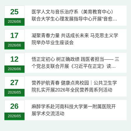
25
医学人文与音乐治疗系（美育教育中心）
联合大学生心理发展指导中心开展“音愈心
2026/06
晴”期末减压团体辅导
17
凝聚青春力量 共话成长未来 马克思主义学
院举办毕业生座谈会
2026/06
12
悟正定初心 树正确政绩 践医者担当—— 三
个党总支联合开展《习近平在正定》读书
2026/06
会主题党日活动
27
营养护航青春 健康点亮校园｜公共卫生学
院扎实开展2026年全民营养周系列活动
2026/05
26
麻醉学系赴河南科技大学第一附属医院开
展学术交流活动
2026/05