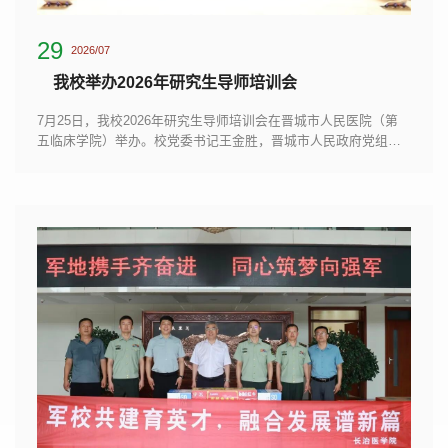
29
2026/07
我校举办2026年研究生导师培训会
7月25日，我校2026年研究生导师培训会在晋城市人民医院（第
五临床学院）举办。校党委书记王金胜，晋城市人民政府党组成
员、副市长张军，晋城市卫健委党组书记、主任赵军，晋城市人
民医院党委书记畅晋军，副院长潘三葱、牛东升出席开幕式，副
校长来丽娜主持会议。天津医科大学护理学院赵岳教授、上海市
皮肤病医院临床研究与创新转化中心主任王瑞平、山西省住培管
理中心主任李韶莹、山西中医药大学研究生学院院长杨继红、山
西医科大学第一医院消化内科学术带头人刘立新教授、...