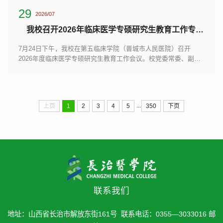
29
2026/07
我校召开2026年临床医学专硕研究生教育工作专题会议
7月24日下午，我校在第五临床学院（晋城市人民医院）召开
2026年度临床医学专硕研究生教育工作会议。校党委常委、副校
长来丽娜出席会议并讲话，各临床学院及培养基地分管研究生工
作副院长以及研究生管理负责人参加会议。会议由研究生学院院
长杨建洲主持。会上，来丽娜全面总结了我校临床医学专硕教育
办学成果与发展成效，代表学校向各临床学院、培养基地长期以
...
上页
1
2
3
4
5
350
下页
来在研究生培养、导师队伍管理等育人关键工作中给予的大力支
持表示衷心感谢。...
联系我们
地址：山西省长治市解放东街161号 联系电话：0355—3033016 邮