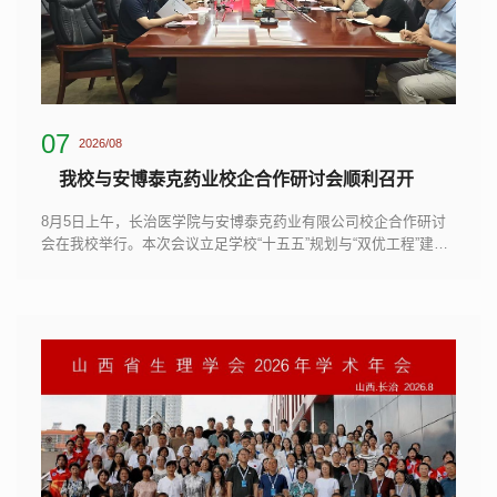
07
2026/08
我校与安博泰克药业校企合作研讨会顺利召开
8月5日上午，长治医学院与安博泰克药业有限公司校企合作研讨
会在我校举行。本次会议立足学校“十五五”规划与“双优工程”建设
大局，进一步搭建政校企交流对接平台，聚焦医药领域产学研深
度融合、人才联合培养、科研平台共建、科技成果转化等重点工
作，精准对接区域生物医药产业发展需求，为校地、校企深度合
作赋能蓄力。研讨会由学校发展规划部部长姬俊玉主持。长治市
科技局二级调研员文代云、长治高新区科技创新部部长赵明明、
安博泰克药业副总经理厉剑峰等一行9人来我校参会；...