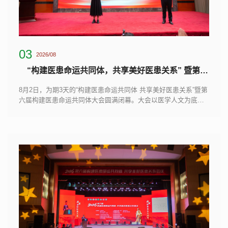
03
2026/08
“构建医患命运共同体，共享美好医患关系” 暨第六届构建医患命运共同体大会圆满落幕
8月2日，为期3天的“构建医患命运共同体 共享美好医患关系”暨第
六届构建医患命运共同体大会圆满闭幕。大会以医学人文为底
色，汇聚国内外医学界、伦理学界、科技界、法律界专家学者与
一线医务工作者、患者，共商医患和谐长效路径，擘画医患命运
共同体建设新蓝图。闭幕式上，承办方代表、长治医学院附属和
平医院党委书记、院长张文平，将会旗郑重移交第七届承办方代
表、玉溪市中山医院党委副书记闫若玉。旗帜传递，象征着责任
接续与使命传承，...