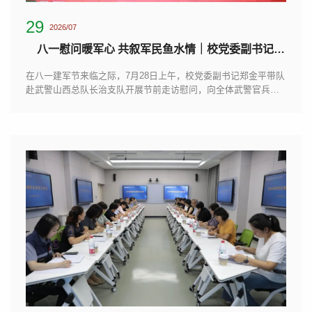
29
2026/07
八一慰问暖军心 共叙军民鱼水情｜校党委副书记郑金平带队赴武警山西总队长治支队
在八一建军节来临之际，7月28日上午，校党委副书记郑金平带队
赴武警山西总队长治支队开展节前走访慰问，向全体武警官兵致
以节日问候和崇高敬意，并送上慰问物资。座谈会上，郑金平与
支队领导深入交流。他高度肯定支队长期以来在维护地方安全稳
定、守护群众平安、应急处突保障等工作中作出的重要贡献，对
全体官兵坚守岗位、履职尽责的奉献精神致以诚挚敬意。他指
出，长治武警支队作为我校军训承训单位，多年来高质量完成新
生军训任务，...