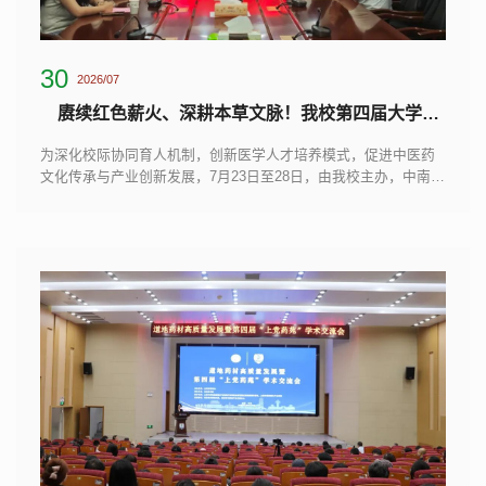
30
2026/07
赓续红色薪火、深耕本草文脉！我校第四届大学生联合培养暑期研学活动圆满落幕
为深化校际协同育人机制，创新医学人才培养模式，促进中医药
文化传承与产业创新发展，7月23日至28日，由我校主办，中南大
学、中国药科大学、长治医学院三校联合开展的第四届大学生联
合培养暑期研学活动在长治举行。三校29名师生齐聚上党大地，
以“赓续红色薪火、深耕本草文脉”为主题，通过生态考察、产业调
研、学术研讨、红色研学四维实践，完成一场知行合一、沉浸式
的暑期研学历练。启动仪式在科技楼1号会议室举行，研学活动正
式拉开帷幕。...