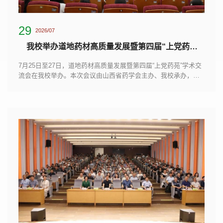
29
2026/07
我校举办道地药材高质量发展暨第四届“上党药苑”学术交流会
7月25日至27日，道地药材高质量发展暨第四届“上党药苑”学术交
流会在我校举办。本次会议由山西省药学会主办、我校承办，大
会以“八秩砺行·药韵上党赋能道地药材与药学研究高质量发展”为
主题，搭建起省内外药学、中药学领域学术交流平台。校党委书
记王金胜、山西省药学会秘书长王世伟出席开幕式并致辞。来自
中国中医科学院、中国药科大学、中南大学、首都医科大学、山
西大学、山西中医药大学、甘肃农业大学等十余所高校及科研院
所专家学者，...