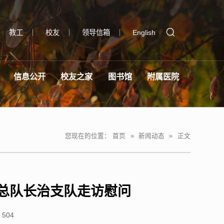
教工
校友
领导信箱
English
信息公开
校友之家
图书馆
附属医院
您现在的位置：
首页
»
新闻动态
»
正文
总队长治支队走访慰问
：
504