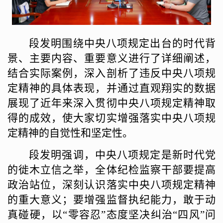
段发明围绕中央八项规定出台的时代背
景、主要内容、重要意义进行了详细阐述，
结合实际案例，深入剖析了违反中央八项规
定精神的具体表现，并通过直观翔实
的数据
展现
了
近年来深入贯彻
中央八项规定
精神
取
得的
成效
，
使大家
切实增强落实
中央
八项规
定精神的自觉性和坚定性。
段发明强调，
中央八项规定是
新时代党
的徙木立信之举
，
全体纪检监察干部要提高
政治站位，深刻认识落实中央八项规定精神
的重大意义；要增强监督执纪能力，敢于动
真碰硬，以
“零容忍”态度坚决纠治“四风”问