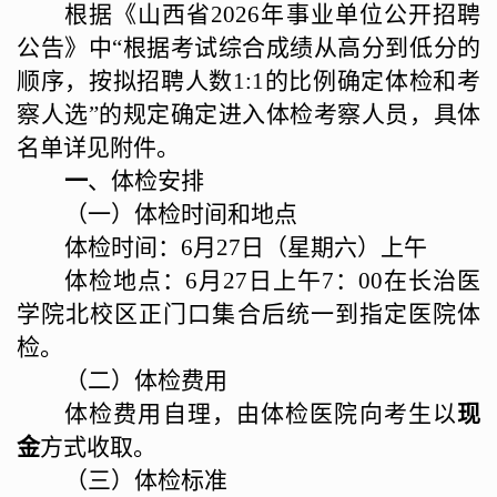
根据《
山西省
202
6
年事业单位公开招聘
公告
》中
“根据考试
综合
成绩从高分到低分的
顺序，按拟招聘人数
1:1的比例确定体检和考
察人选
”
的
规定确定进入体检考察人员
，
具体
名单详见附件。
一
、体检安排
（一）体检时间和地点
体检时间：
6
月
27
日（星期
六
）上午
体检地点：
6月
27
日上午
7：
0
0在长治医
学院北校区正门
口
集合后统一到指定医院体
检。
（二）体检费用
体检费用自理，由体检医院向考生以
现
金
方式收取。
（三）体检标准